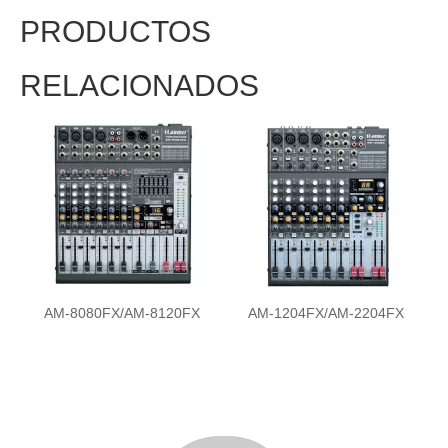
PRODUCTOS
RELACIONADOS
X
AM-1204FX/AM-2204FX
AM-M8FX/AM-M12FX/AM-
M16FX