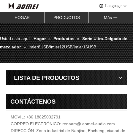
Language
HOGAR
PRODUCTOS
Más
Usted está aquí:
Hogar
»
Productos
»
Serie Ultra-Delgada del
mezclador
»
Imier8USB/Imier12USB/Imier16USB
LISTA DE PRODUCTOS
CONTÁCTENOS
MÓVIL: +86 18825032791
CORREO ELECTRÓNICO:
renaam@
aomei-audio.com
DIRECCIÓN: Zona industrial de Nanjiao, Encheng, ciudad de