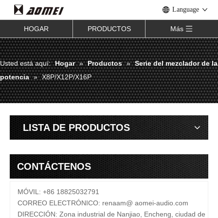
Language
HOGAR
PRODUCTOS
Más
Usted está aquí:
Hogar
»
Productos
»
Serie del mezclador de la
potencia
»
X8P/X12P/X16P
LISTA DE PRODUCTOS
CONTÁCTENOS
MÓVIL: +86 18825032791
CORREO ELECTRÓNICO:
renaam@
aomei-audio.com
DIRECCIÓN: Zona industrial de Nanjiao, Encheng, ciudad de