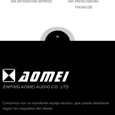
-MP8000
AM-PMX6USB/AM-
AM-MP801/AM-MP12
PMX8USB
Contamos con un excelente equipo técnico, que puede diseñarse
según los requisitos del cliente.