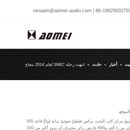
renaam@aomei-audio.com
يت
»
أخبار
»
حادث
»
انتهت رحلة SNEC لعام 2014 بنجاح
لموقع
شهر ماي 2014 20 - أمسكت 22, [سنك] صناعة دوريّة شمسيّ وفلطيّ ضوئيّ هندسة (شنغهاي) معرض وساحة في شنغهاي جديدة دوريّة [إإكسبو] مركز كان, البحث يركض فلطيّ ضوئيّ بداية [و5] قاعة 355
مقصورة. هذا معرض المعرض كبيرة [سلر نرج يندوستري] في الصين, [فوكسنغ] على هندسة شمسيّ فلطيّ ضوئيّ وتكنولوجيا إبداعيّة, يجذب أكثر من 1 ألف و800 عارض, زائر محترف أن يزور أكثر من 150