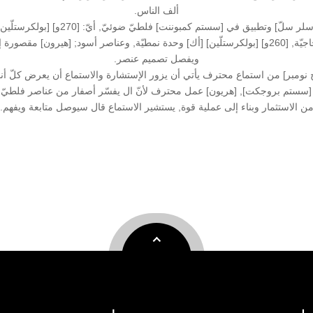
ألف الناس.
[سلر بتّري كمبوننت], [260و] عناصر [بولكرستلّين] مزدوجة زجاجيّة, [260و] [بولكرستلّين] [أك] وحدة نمطيّة
ويفصل تصميم عنصر.
 نومبر] من استماع محترف يأتي أن يزور الإستشارة والاستماع أن يعرض كلّ أن
 [سستم بروجكت], [هريون] عمل محترف لأنّ ال يفسّر أصفار من عناصر فلطيّ 
ن الاستثمار وبناء إلى عملية قوة, يستشير الاستماع قال سيوصل متابعة ويفهم.