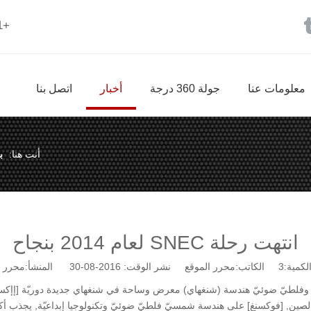
+86-18825032791 |
معلومات عنا
جولة 360 درجة
أخبار
اتصل بنا
أنت هنا:
ب
انتهت رحلة SNEC لعام 2014 بنجاح
لكمية:
3
الكاتب:محرر الموقع نشر الوقت: 2016-08-30 المنشأ:
محرر ا