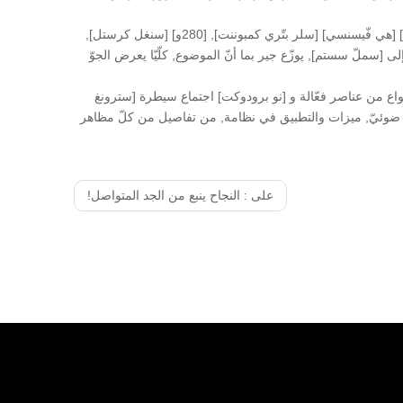
[هريون] حدّد في قاعة [و5] 355 مقصورة, ال خصوصا يعرض, [سلر سلّ] وتطبيق في [سستم كمبوننت] فلطيّ ضوئيّ, أيّ: [270و] [بولكرستلّين] [هي فّيسنسي] [سلر بتّري كمبوننت], [280و] [سنغل كرستل],
, وعناصر أسود; [هيرون] مقصورة إلى [سملّ سستم], يوزّع جير بما أنّ الموضوع, كلّيّا يعرض الجوّ
واع من عناصر فعّالة و [نو برودوكت] اجتماع سيطرة [سترونغ
ضوئيّ, ميزات والتطبيق في نظامة, من تفاصيل من كلّ مظاهر
على :
النجاح ينبع من الجد المتواصل!