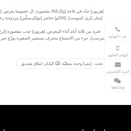
فترة من ثلاثة أيام أثناء المعرض, [هريون] جذب مقصورة [لرج
+86-0750-7817651
عدد = الهاتف
ينترست], جزء من الاستماع محترف يستشير الصغيرة يوزّع جير
م
الهاتف الخلوي
تحت :
[بف] وحدة نمطيّة كلّيّا اليابان انبثاق تصديق
البريد الإلكتروني
WeChat