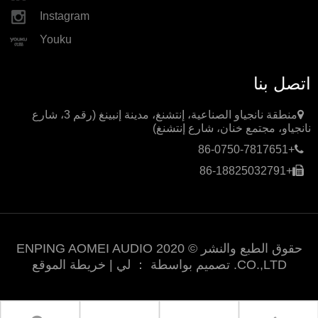
Instagram
Youku
اتصل بنا
منطقة نانجياو الصناعية، إنتشنغ، مدينة إنبينغ (رقم 3، شارع
نانجياو، مجتمع خنان، شارع إنتشنغ)
+86-0750-7817651
+86-18825032791
حقوق الطبع والنشر © 2020 ENPING AOMEI AUDIO
CO.,LTD. تصميم بواسطة ：
لي
|
خريطة الموقع