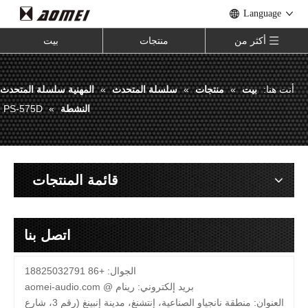
Language
أكثر من
منتجات
بيت
أنت هنا:
بيت
»
منتجات
»
سلسلة المتحدث
»
المهنية سلسلة المتحدث
النشطة
»
PS-575D
قائمة المنتجات
اتصل بنا
الجوال: +86 18825032791
بريد إلكتروني:
رينام @
aomei-audio.com
العنوان: منطقة نانجياو الصناعية، إنتشنغ، مدينة إنبينغ (رقم 3، شارع