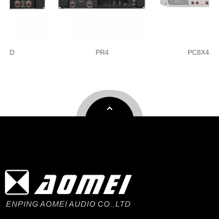
PR4
PC8X4-D