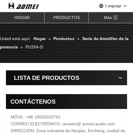
Language
HOGAR
PRODUCTOS
Más
Usted está aquí:
Hogar
»
Productos
»
Serie de Amolifier de la
potencia
»
PU3X4-D
LISTA DE PRODUCTOS
CONTÁCTENOS
MÓVIL: +86 18825032791
CORREO ELECTRÓNICO:
renaam@
aomei-audio.com
DIRECCIÓN: Zona industrial de Nanjiao, Encheng, ciudad de