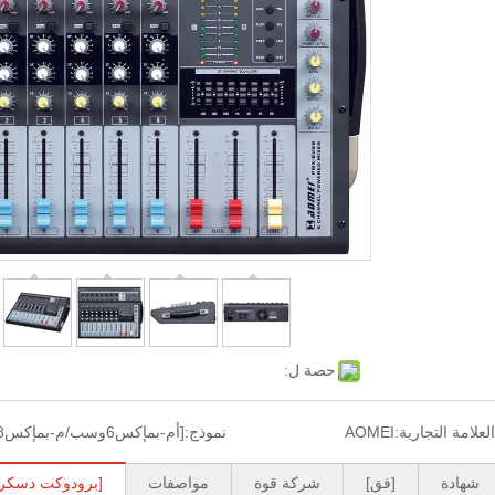
حصة ل:
العلامة التجارية:
AOMEI
نموذج:
[أم-بمإكس6وسب/م-بمإكس8وسب]
شهادة
[فق]
شركة قوة
مواصفات
[برودوكت دسكري