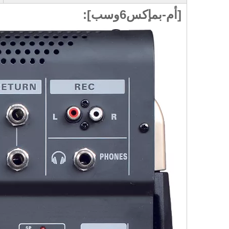
[أم-بمإكس6وسب]: