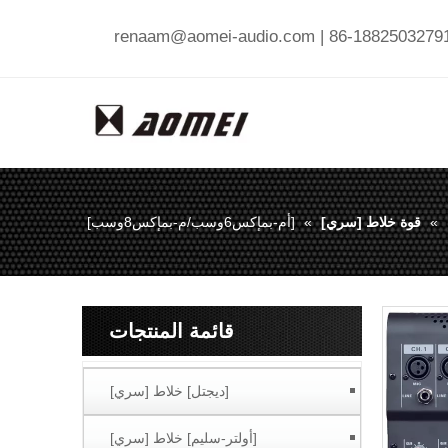
renaam@aomei-audio.com
»
قوة خلاط [سري]
»
[أم-بمإكس6وسب/م-بمإكس8وسب]
قائمة المنتجات
[ديجتل] خلاط [سري]
[أولتر-سليم] خلاط [سري]