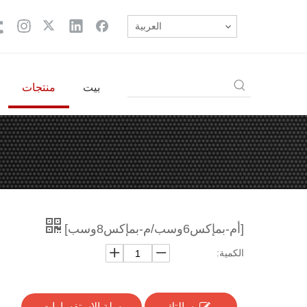
العربية
بيت
منتجات
[أم-بمإكس6وسب/م-بمإكس8وسب]
الكمية:
رسالتك
سلة الاستفسارات