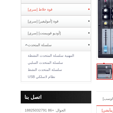
قوة خلاط [سري]
قوة [أموليفير] [سري]
[أوديو قويبمنت] [سري]
سلسلة المتحدث
المهنية سلسلة المتحدث النشطة
سلسلة المتحدث السلبي
سلسلة المتحدث النشط
نظام لاسلكي USB
اتصل بنا
بأيشن]
الجوال: +86 18825032791