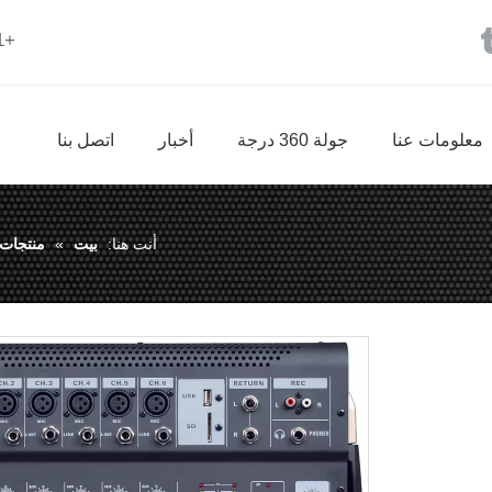
+86-18825032791 |
معلومات عنا
جولة 360 درجة
أخبار
اتصل بنا
أنت هنا:
بيت
»
منتجات