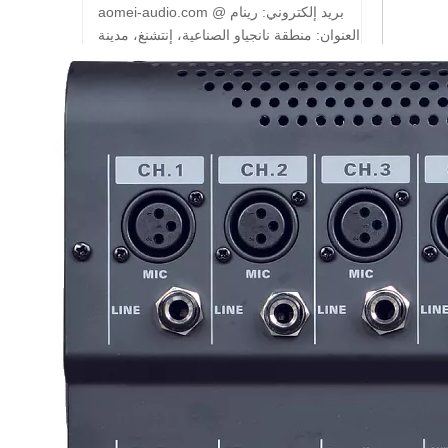
بريد إلكتروني:
رينام @
aomei-audio.com
العنوان: منطقة نانجياو الصناعية، إنتشنغ، مدينة
إنبينغ (رقم 3، شارع نانجياو، مجتمع خنان،
شارع إنتشنغ)