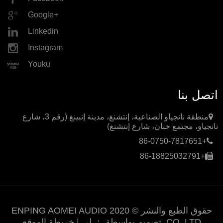
Google+
Linkedin
Instagram
Youku
اتصل بنا
منطقة نانجياو الصناعية، إنتشنغ، مدينة إنبينغ (رقم 3، شارع
نانجياو، مجتمع خنان، شارع إنتشنغ)
+86-0750-7817651
+86-18825032791
حقوق الطبع والنشر © 2020 ENPING AOMEI AUDIO
CO.,LTD. تصميم بواسطة ：
لي
|
خريطة الموقع