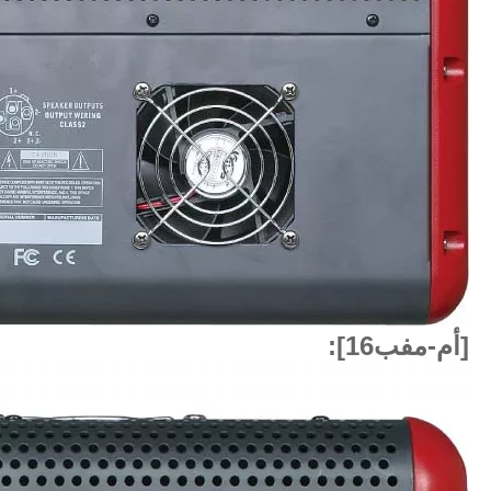
[أم-مفب16]: