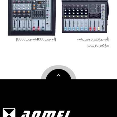
[أم-بمإكس6وسب/م-
[أم-مب4000/م-مب8000]
بمإكس8وسب]