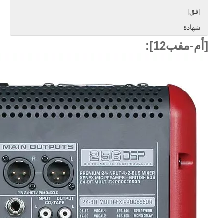
[فق]
شهادة
[أم-مفب12]: