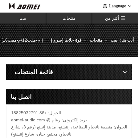
Language
أكثر من
منتجات
بيت
أنت هنا:
بيت
»
منتجات
»
قوة خلاط [سري]
»
[أم-مفب12/م-مفب16]
قائمة المنتجات
اتصل بنا
الجوال: +86 18825032791
بريد إلكتروني:
رينام @
aomei-audio.com
العنوان: منطقة نانجياو الصناعية، إنتشنغ، مدينة إنبينغ (رقم 3، شارع
نانجياو، مجتمع خنان، شارع إنتشنغ)