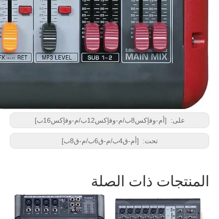
على:
[أم-وفإكس8ب/م-وفإكس12ب/م-وفإكس16ب]
تحت:
[أم-ق4ب/م-ق6ب/م-ق8ب]
المنتجات ذات الصلة