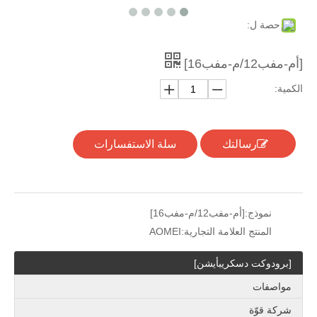
حصة ل:
[أم-مفب12/م-مفب16]
الكمية:
رسالتك
سلة الاستفسارات
نموذج:
[أم-مفب12/م-مفب16]
المنتج العلامة التجارية:
AOMEI
[برودوكت دسكريبأيشن]
مواصفات
شركة قوّة