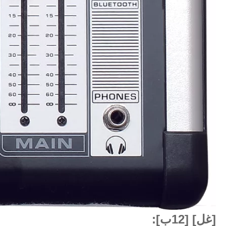
[غل] [12ب]: