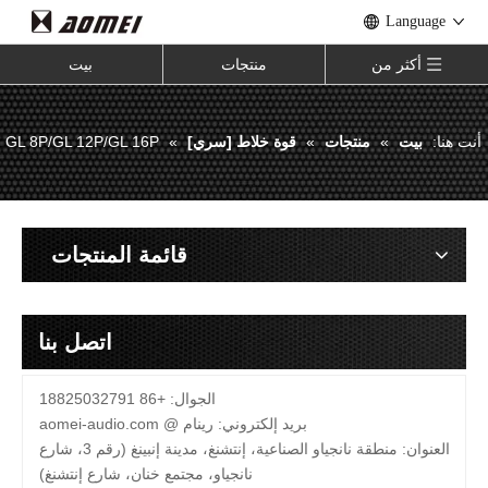
Language
أكثر من
منتجات
بيت
أنت هنا:
بيت
»
منتجات
»
قوة خلاط [سري]
»
GL 8P/GL 12P/GL 16P
قائمة المنتجات
اتصل بنا
الجوال: +86 18825032791
بريد إلكتروني:
رينام @
aomei-audio.com
العنوان: منطقة نانجياو الصناعية، إنتشنغ، مدينة إنبينغ (رقم 3، شارع
نانجياو، مجتمع خنان، شارع إنتشنغ)