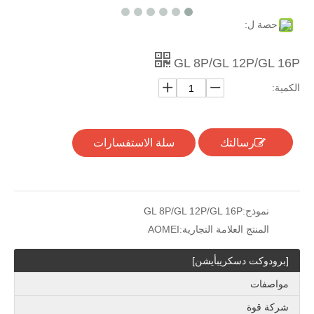
حصة ل:
GL 8P/GL 12P/GL 16P
الكمية:
رسالتك
سلة الاستفسارات
نموذج:
GL 8P/GL 12P/GL 16P
المنتج العلامة التجارية:
AOMEI
[برودوكت دسكريبأيشن]
مواصفات
شركة قوة