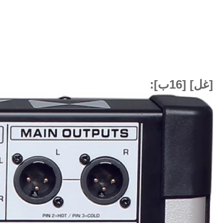
[غل] [16ب]: