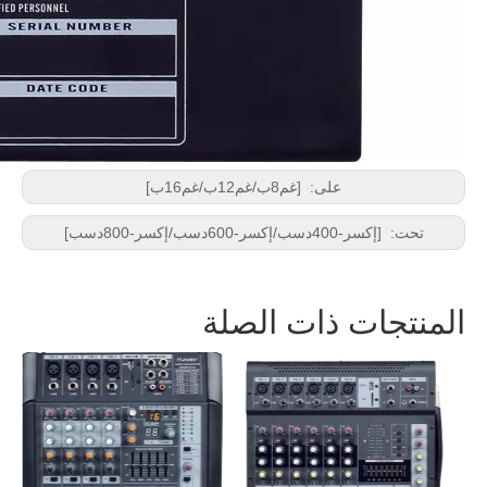
على:
[غم8ب/غم12ب/غم16ب]
تحت:
[إكسر-400دسب/إكسر-600دسب/إكسر-800دسب]
المنتجات ذات الصلة