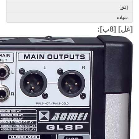
[فق]
شهادة
[غل] [8ب]: